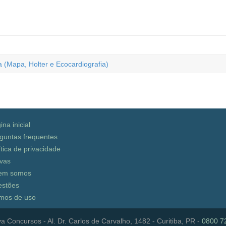
(Mapa, Holter e Ecocardiografia)
ina inicial
guntas frequentes
ítica de privacidade
vas
em somos
stões
mos de uso
a Concursos - Al. Dr. Carlos de Carvalho, 1482 - Curitiba, PR -
0800 7