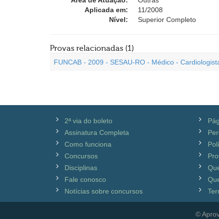
Área de Atuação:
Outras
Aplicada em:
11/2008
Nível:
Superior Completo
Provas relacionadas (1)
FUNCAB - 2009 - SESAU-RO - Médico - Cardiologista 
2ª via do boleto
Pág
Assinatura Completa
Per
Como funciona
Pol
Concursos
Pro
Disciplinas
Qu
Fale conosco
Que
Notícias sobre concursos
Ter
© Aprov