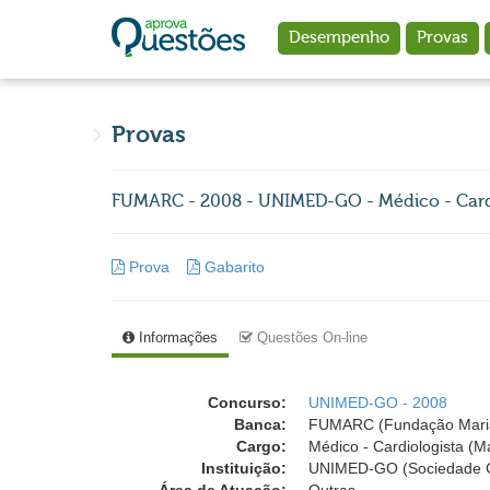
Ir para o conteúdo principal
Desempenho
Provas
Provas
FUMARC - 2008 - UNIMED-GO - Médico - Cardio
Prova
Gabarito
Informações
Questões On-line
Concurso:
UNIMED-GO - 2008
Banca:
FUMARC (Fundação Mari
Cargo:
Médico - Cardiologista (M
Instituição:
UNIMED-GO (Sociedade Co