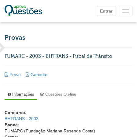
Ir para o conteúdo principal
Entrar
Mostr
Provas
FUMARC - 2003 - BHTRANS - Fiscal de Trânsito
Prova
Gabarito
Informações
Questões On-line
Concurso:
BHTRANS - 2003
Banca:
FUMARC (Fundação Mariana Resende Costa)