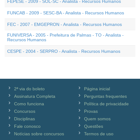
FEPESE - 2009 - SOL-SC - Analista - Recursos Humanos
FUNCAB - 2009 - SESC-BA - Analista - Recursos Humanos
FEC - 2007 - EMGEPRON - Analista - Recursos Humanos
FUNIVERSA - 2005 - Prefeitura de Palmas - TO - Analista -
Recursos Humanos
CESPE - 2004 - SERPRO - Analista - Recursos Humanos
2ª via do boleto
Página inicial
Assinatura Completa
Perguntas frequentes
Como funciona
Política de privacidade
Concursos
Provas
Disciplinas
Quem somos
Fale conosco
Questões
Notícias sobre concursos
Termos de uso