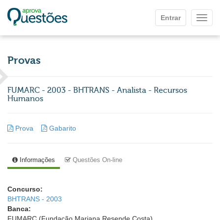
Ir para o conteúdo principal
Entrar
Mostr
Provas
FUMARC - 2003 - BHTRANS - Analista - Recursos
Humanos
Prova
Gabarito
Informações
Questões On-line
Concurso:
BHTRANS - 2003
Banca:
FUMARC (Fundação Mariana Resende Costa)