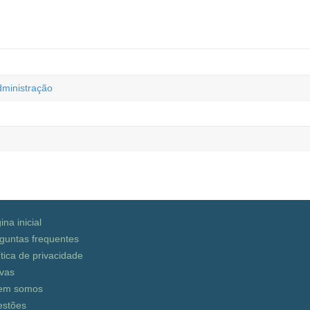
dministração
ina inicial
guntas frequentes
ítica de privacidade
vas
em somos
stões