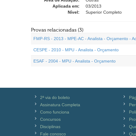
Área de Atuação:
Outras
Aplicada em:
03/2013
Nível:
Superior Completo
Provas relacionadas (3)
FMP-RS - 2013 - MPE-AC - Analista - Orçamento - A
CESPE - 2010 - MPU - Analista - Orçamento
ESAF - 2004 - MPU - Analista - Orçamento
2ª via do boleto
Pág
Assinatura Completa
Per
Como funciona
Pol
Concursos
Pro
Disciplinas
Qu
Fale conosco
Que