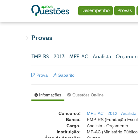
Ir para o conteúdo principal
Desempenho
Provas
Provas
FMP-RS - 2013 - MPE-AC - Analista - Orçamen
Prova
Gabarito
Informações
Questões On-line
Concurso:
MPE-AC - 2012 - Analista
Banca:
FMP-RS (Fundação Escola 
Cargo:
Analista - Orçamento
Instituição:
MP-AC (Ministério Público