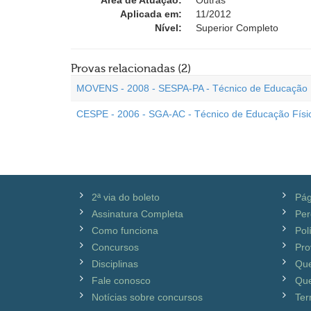
Área de Atuação:
Outras
Aplicada em:
11/2012
Nível:
Superior Completo
Provas relacionadas (2)
MOVENS - 2008 - SESPA-PA - Técnico de Educação 
CESPE - 2006 - SGA-AC - Técnico de Educação Físi
2ª via do boleto
Pág
Assinatura Completa
Per
Como funciona
Pol
Concursos
Pro
Disciplinas
Qu
Fale conosco
Que
Notícias sobre concursos
Ter