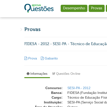
Ir para o conteúdo principal
Desempenho
Provas
Provas
FIDESA - 2012 - SESI-PA - Técnico de Educação
Prova
Gabarito
Informações
Questões On-line
Concurso:
SESI-PA - 2012
Banca:
FIDESA (Fundação Institu
Cargo:
Técnico de Educação Físi
Instituição:
SESI-PA (Serviço Social da