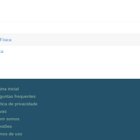
Física
ca
ina inicial
guntas frequentes
ítica de privacidade
vas
em somos
stões
mos de uso