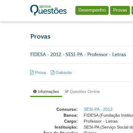
Ir para o conteúdo principal
Desempenho
Provas
Provas
FIDESA - 2012 - SESI-PA - Professor - Letras
Prova
Gabarito
Informações
Questões On-line
Concurso:
SESI-PA - 2012
Banca:
FIDESA (Fundação Institu
Cargo:
Professor - Letras
Instituição:
SESI-PA (Serviço Social da