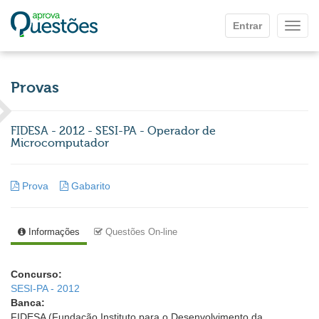
Ir para o conteúdo principal
Entrar
Mostr
Provas
FIDESA - 2012 - SESI-PA - Operador de
Microcomputador
Prova
Gabarito
Informações
Questões On-line
Concurso:
SESI-PA - 2012
Banca:
FIDESA (Fundação Instituto para o Desenvolvimento da