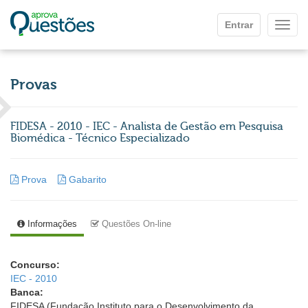
Ir para o conteúdo principal
Entrar
Mostr
Provas
FIDESA - 2010 - IEC - Analista de Gestão em Pesquisa
Biomédica - Técnico Especializado
Prova
Gabarito
Informações
Questões On-line
Concurso:
IEC - 2010
Banca:
FIDESA (Fundação Instituto para o Desenvolvimento da