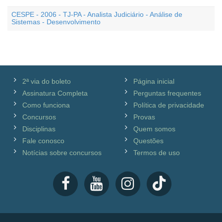
CESPE - 2006 - TJ-PA - Analista Judiciário - Análise de
Sistemas - Desenvolvimento
2ª via do boleto
Página inicial
Assinatura Completa
Perguntas frequentes
Como funciona
Política de privacidade
Concursos
Provas
Disciplinas
Quem somos
Fale conosco
Questões
Notícias sobre concursos
Termos de uso