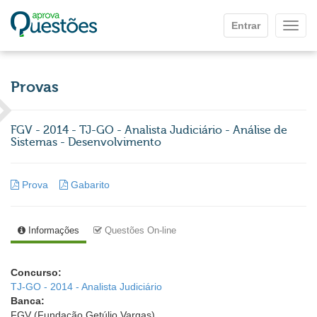
Ir para o conteúdo principal
Entrar
Mostr
Provas
FGV - 2014 - TJ-GO - Analista Judiciário - Análise de
Sistemas - Desenvolvimento
Prova
Gabarito
Informações
Questões On-line
Concurso:
TJ-GO - 2014 - Analista Judiciário
Banca:
FGV (Fundação Getúlio Vargas)