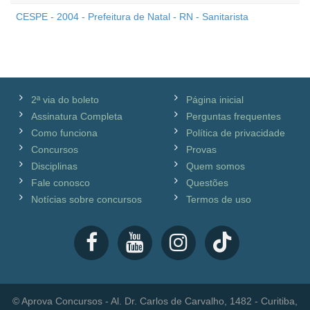
CESPE - 2004 - Prefeitura de Natal - RN - Sanitarista
2ª via do boleto
Página inicial
Assinatura Completa
Perguntas frequentes
Como funciona
Política de privacidade
Concursos
Provas
Disciplinas
Quem somos
Fale conosco
Questões
Notícias sobre concursos
Termos de uso
© Aprova Concursos - Al. Dr. Carlos de Carvalho, 1482 - Curitiba,