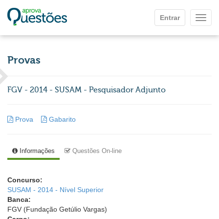
Ir para o conteúdo principal
Entrar
Mostr
Provas
FGV - 2014 - SUSAM - Pesquisador Adjunto
Prova
Gabarito
Informações
Questões On-line
Concurso:
SUSAM - 2014 - Nível Superior
Banca:
FGV (Fundação Getúlio Vargas)