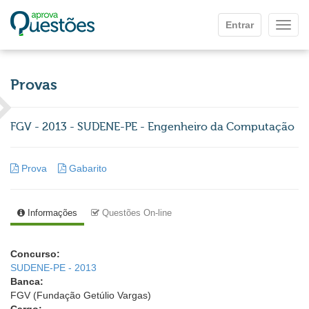
Ir para o conteúdo principal
Entrar
Mostr
Provas
FGV - 2013 - SUDENE-PE - Engenheiro da Computação
Prova
Gabarito
Informações
Questões On-line
Concurso:
SUDENE-PE - 2013
Banca:
FGV (Fundação Getúlio Vargas)