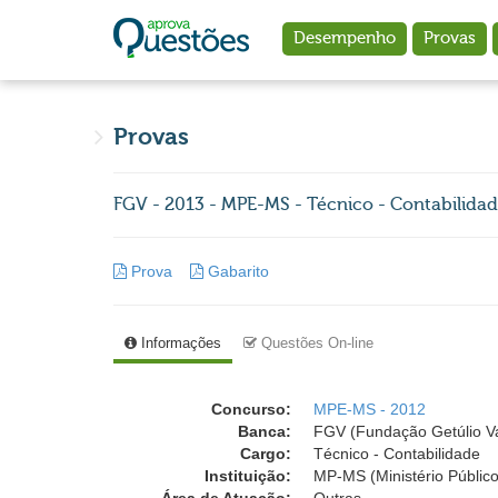
Ir para o conteúdo principal
Desempenho
Provas
Provas
FGV - 2013 - MPE-MS - Técnico - Contabilida
Prova
Gabarito
Informações
Questões On-line
Concurso:
MPE-MS - 2012
Banca:
FGV (Fundação Getúlio V
Cargo:
Técnico - Contabilidade
Instituição:
MP-MS (Ministério Públic