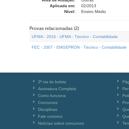
Área de Atuação:
Outras
Aplicada em:
02/2013
Nível:
Ensino Médio
Provas relacionadas (2)
UFMA - 2016 - UFMA - Técnico - Contabilidade
FEC - 2007 - EMGEPRON - Técnico - Contabilidade
2ª via do boleto
Pág
Assinatura Completa
Per
Como funciona
Pol
Concursos
Pro
Disciplinas
Qu
Fale conosco
Que
Notícias sobre concursos
Ter