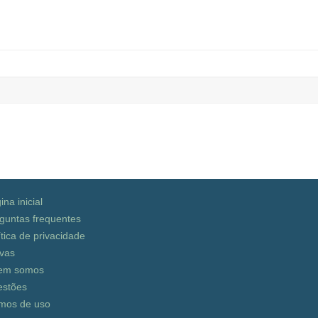
ina inicial
guntas frequentes
ítica de privacidade
vas
em somos
stões
mos de uso