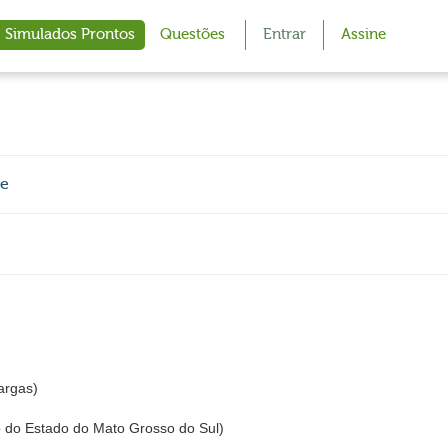
Simulados Prontos
Questões
Entrar
Assine
de
argas)
o do Estado do Mato Grosso do Sul)