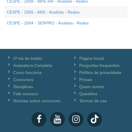
CESPE - 2008 - MPE-RR - Analista - Redes
CESPE - 2005 - ANS - Analista - Redes
CESPE - 2004 - SERPRO - Analista - Redes
2ª via do boleto
Página inicial
Assinatura Completa
Perguntas frequentes
Como funciona
Política de privacidade
Concursos
Provas
Disciplinas
Quem somos
Fale conosco
Questões
Notícias sobre concursos
Termos de uso