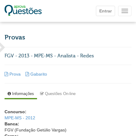
Ir para o conteúdo principal
Entrar
Mostr
Provas
FGV - 2013 - MPE-MS - Analista - Redes
Prova
Gabarito
Informações
Questões On-line
Concurso:
MPE-MS - 2012
Banca:
FGV (Fundação Getúlio Vargas)