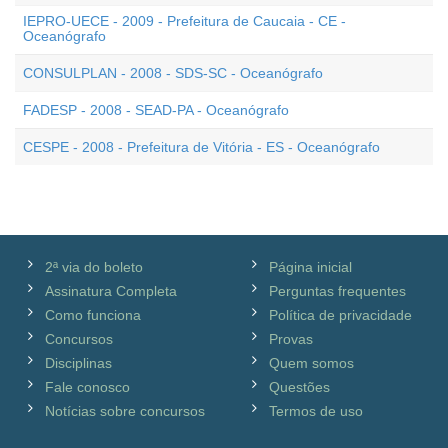
IEPRO-UECE - 2009 - Prefeitura de Caucaia - CE -
Oceanógrafo
CONSULPLAN - 2008 - SDS-SC - Oceanógrafo
FADESP - 2008 - SEAD-PA - Oceanógrafo
CESPE - 2008 - Prefeitura de Vitória - ES - Oceanógrafo
2ª via do boleto
Página inicial
Assinatura Completa
Perguntas frequentes
Como funciona
Política de privacidade
Concursos
Provas
Disciplinas
Quem somos
Fale conosco
Questões
Notícias sobre concursos
Termos de uso