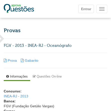
Ir para o conteúdo principal
Entrar
Mostr
Provas
FGV - 2013 - INEA-RJ - Oceanógrafo
Prova
Gabarito
Informações
Questões On-line
Concurso:
INEA-RJ - 2013
Banca:
FGV (Fundação Getúlio Vargas)