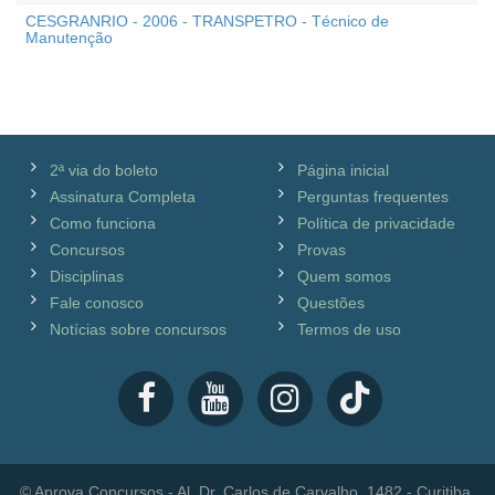
CESGRANRIO - 2006 - TRANSPETRO - Técnico de
Manutenção
2ª via do boleto
Página inicial
Assinatura Completa
Perguntas frequentes
Como funciona
Política de privacidade
Concursos
Provas
Disciplinas
Quem somos
Fale conosco
Questões
Notícias sobre concursos
Termos de uso
© Aprova Concursos - Al. Dr. Carlos de Carvalho, 1482 - Curitiba,