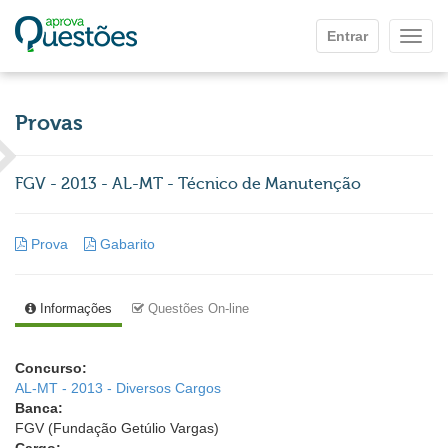
Ir para o conteúdo principal
Entrar
Mostr
Provas
FGV - 2013 - AL-MT - Técnico de Manutenção
Prova
Gabarito
Informações
Questões On-line
Concurso:
AL-MT - 2013 - Diversos Cargos
Banca:
FGV (Fundação Getúlio Vargas)