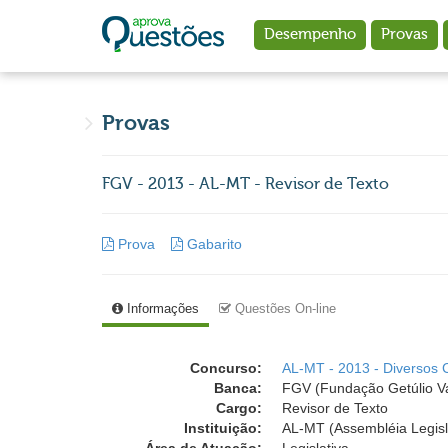
Ir para o conteúdo principal
Desempenho
Provas
Provas
FGV - 2013 - AL-MT - Revisor de Texto
Prova
Gabarito
Informações
Questões On-line
Concurso:
AL-MT - 2013 - Diversos 
Banca:
FGV (Fundação Getúlio V
Cargo:
Revisor de Texto
Instituição:
AL-MT (Assembléia Legisl