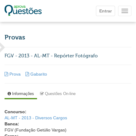
Ir para o conteúdo principal
Entrar
Mostr
Provas
FGV - 2013 - AL-MT - Repórter Fotógrafo
Prova
Gabarito
Informações
Questões On-line
Concurso:
AL-MT - 2013 - Diversos Cargos
Banca:
FGV (Fundação Getúlio Vargas)