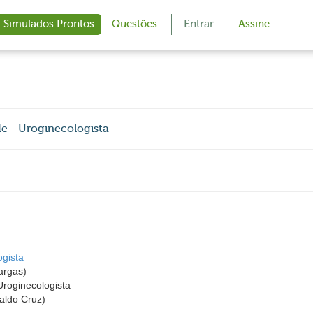
Simulados Prontos
Questões
Entrar
Assine
e - Uroginecologista
gista
argas)
Uroginecologista
ldo Cruz)