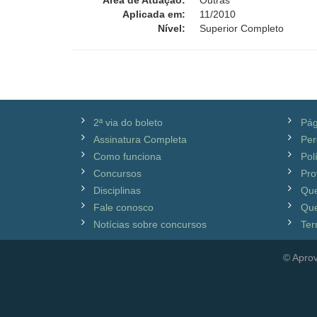
Área de Atuação:
Outras
Aplicada em:
11/2010
Nível:
Superior Completo
2ª via do boleto
Pág
Assinatura Completa
Per
Como funciona
Pol
Concursos
Pro
Disciplinas
Qu
Fale conosco
Que
Notícias sobre concursos
Ter
© Aprov