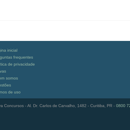
ina inicial
guntas frequentes
ítica de privacidade
vas
em somos
stões
mos de uso
a Concursos - Al. Dr. Carlos de Carvalho, 1482 - Curitiba, PR -
0800 7