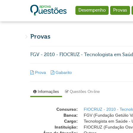
Ir para o conteúdo principal
Desempenho
Provas
Provas
FGV - 2010 - FIOCRUZ - Tecnologista em Saúd
Prova
Gabarito
Informações
Questões On-line
Concurso:
FIOCRUZ - 2010 - Tecnolo
Banca:
FGV (Fundação Getúlio V
Cargo:
Tecnologista em Saúde - 
Instituição:
FIOCRUZ (Fundação Osva