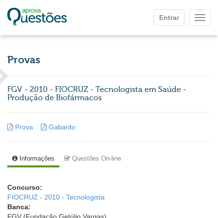
Ir para o conteúdo principal
Entrar
Mostr
Provas
FGV - 2010 - FIOCRUZ - Tecnologista em Saúde -
Produção de Biofármacos
Prova
Gabarito
Informações
Questões On-line
Concurso:
FIOCRUZ - 2010 - Tecnologista
Banca:
FGV (Fundação Getúlio Vargas)