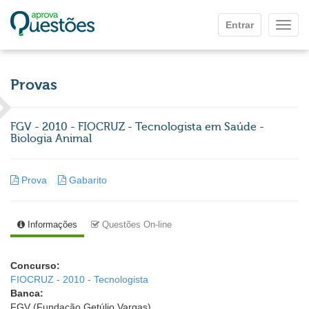
Ir para o conteúdo principal
Entrar
Mostr
Provas
FGV - 2010 - FIOCRUZ - Tecnologista em Saúde -
Biologia Animal
Prova
Gabarito
Informações
Questões On-line
Concurso:
FIOCRUZ - 2010 - Tecnologista
Banca:
FGV (Fundação Getúlio Vargas)