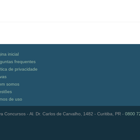
ina inicial
guntas frequentes
ítica de privacidade
vas
em somos
stões
mos de uso
a Concursos - Al. Dr. Carlos de Carvalho, 1482 - Curitiba, PR -
0800 7