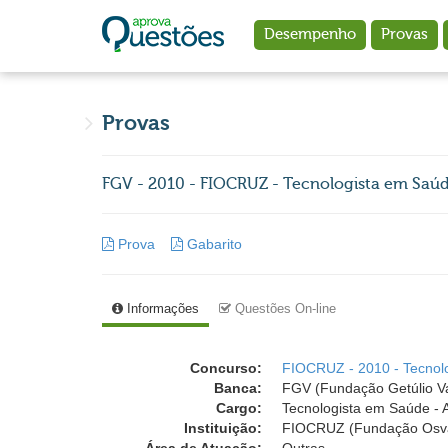
Ir para o conteúdo principal
Desempenho
Provas
Provas
FGV - 2010 - FIOCRUZ - Tecnologista em Saúde
Prova
Gabarito
Informações
Questões On-line
Concurso:
FIOCRUZ - 2010 - Tecnolo
Banca:
FGV (Fundação Getúlio V
Cargo:
Tecnologista em Saúde - 
Instituição:
FIOCRUZ (Fundação Osva