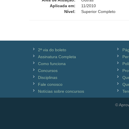
Área de Atuação:
Outras
Aplicada em:
11/2010
Nível:
Superior Completo
2ª via do boleto
Pág
Assinatura Completa
Per
Como funciona
Pol
Concursos
Pro
Disciplinas
Qu
Fale conosco
Que
Notícias sobre concursos
Ter
© Aprov