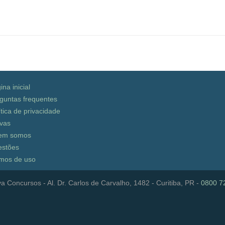
ina inicial
guntas frequentes
ítica de privacidade
vas
em somos
stões
mos de uso
a Concursos - Al. Dr. Carlos de Carvalho, 1482 - Curitiba, PR -
0800 7