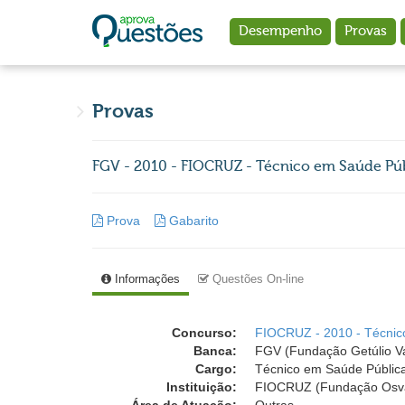
Ir para o conteúdo principal
Desempenho
Provas
Provas
FGV - 2010 - FIOCRUZ - Técnico em Saúde Púb
Prova
Gabarito
Informações
Questões On-line
Concurso:
FIOCRUZ - 2010 - Técnic
Banca:
FGV (Fundação Getúlio V
Cargo:
Técnico em Saúde Pública
Instituição:
FIOCRUZ (Fundação Osva