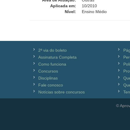
Área de Atuação:
Outras
Aplicada em:
10/2010
Nível:
Ensino Médio
2ª via do boleto
Pág
Assinatura Completa
Per
Como funciona
Pol
Concursos
Pro
Disciplinas
Qu
Fale conosco
Que
Notícias sobre concursos
Ter
© Aprov