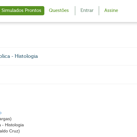
Simulados Prontos
Questões
Entrar
Assine
ica - Histologia
o
argas)
- Histologia
ldo Cruz)