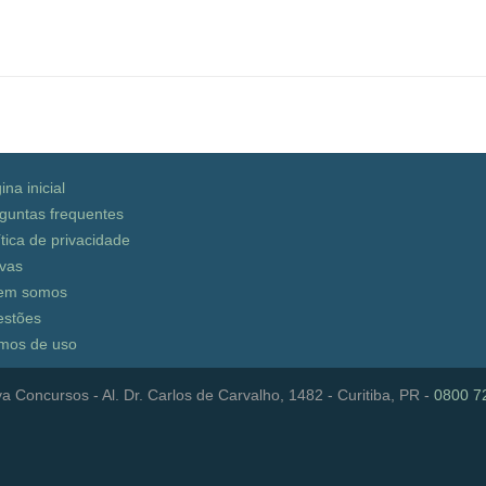
ina inicial
guntas frequentes
ítica de privacidade
vas
em somos
stões
mos de uso
a Concursos - Al. Dr. Carlos de Carvalho, 1482 - Curitiba, PR -
0800 7