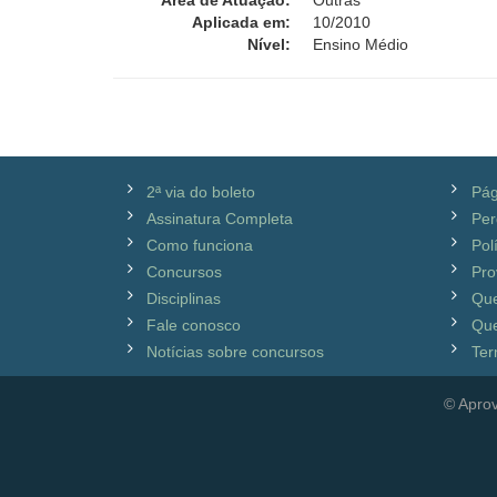
Área de Atuação:
Outras
Aplicada em:
10/2010
Nível:
Ensino Médio
2ª via do boleto
Pág
Assinatura Completa
Per
Como funciona
Pol
Concursos
Pro
Disciplinas
Qu
Fale conosco
Que
Notícias sobre concursos
Ter
© Aprov