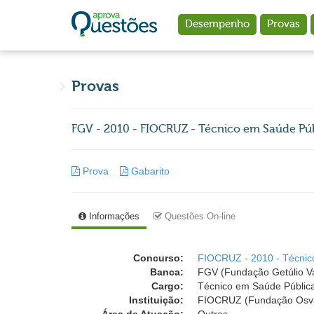
Ir para o conteúdo principal
Desempenho
Provas
Provas
FGV - 2010 - FIOCRUZ - Técnico em Saúde Públ
Prova
Gabarito
Informações
Questões On-line
Concurso:
FIOCRUZ - 2010 - Técnic
Banca:
FGV (Fundação Getúlio V
Cargo:
Técnico em Saúde Pública 
Instituição:
FIOCRUZ (Fundação Osva