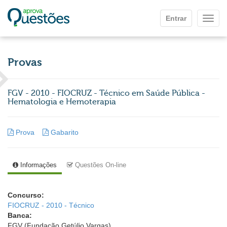
Ir para o conteúdo principal
Entrar
Mostr
Provas
FGV - 2010 - FIOCRUZ - Técnico em Saúde Pública -
Hematologia e Hemoterapia
Prova
Gabarito
Informações
Questões On-line
Concurso:
FIOCRUZ - 2010 - Técnico
Banca:
FGV (Fundação Getúlio Vargas)