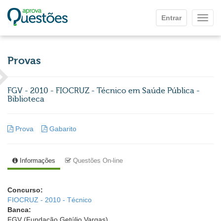
Ir para o conteúdo principal
Entrar
Mostr
Provas
FGV - 2010 - FIOCRUZ - Técnico em Saúde Pública -
Biblioteca
Prova
Gabarito
Informações
Questões On-line
Concurso:
FIOCRUZ - 2010 - Técnico
Banca:
FGV (Fundação Getúlio Vargas)