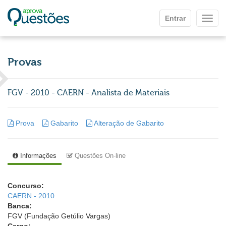
Ir para o conteúdo principal
Entrar
Mostr
Provas
FGV - 2010 - CAERN - Analista de Materiais
Prova
Gabarito
Alteração de Gabarito
Informações
Questões On-line
Concurso:
CAERN - 2010
Banca:
FGV (Fundação Getúlio Vargas)