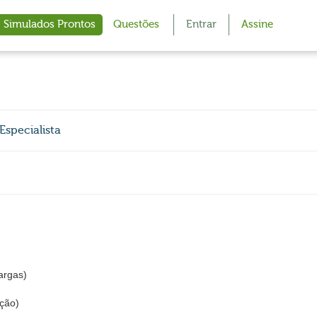
Simulados Prontos
Questões
Entrar
Assine
Especialista
argas)
ção)