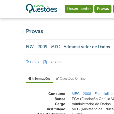
Ir para o conteúdo principal
Desempenho
Provas
Provas
FGV - 2009 - MEC - Administrador de Dados - 
Prova
Gabarito
Informações
Questões On-line
Concurso:
MEC - 2008 - Especialista
Banca:
FGV (Fundação Getúlio V
Cargo:
Administrador de Dados
Instituição:
MEC (Ministério da Educa