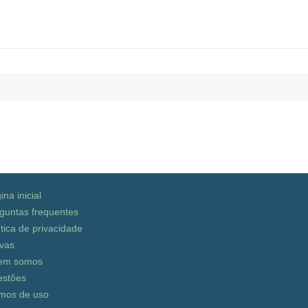
ina inicial
guntas frequentes
ítica de privacidade
vas
em somos
stões
mos de uso