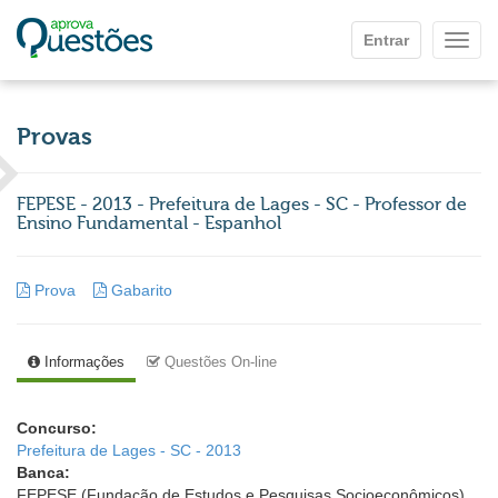
Ir para o conteúdo principal
Entrar
Mostr
Provas
FEPESE - 2013 - Prefeitura de Lages - SC - Professor de
Ensino Fundamental - Espanhol
Prova
Gabarito
Informações
Questões On-line
Concurso:
Prefeitura de Lages - SC - 2013
Banca:
FEPESE (Fundação de Estudos e Pesquisas Socioeconômicos)