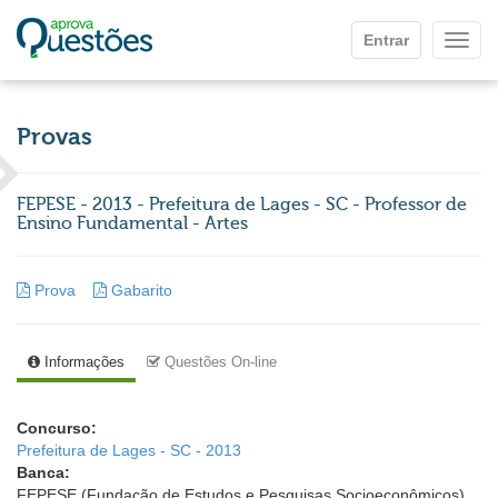
Ir para o conteúdo principal
Entrar
Mostr
Provas
FEPESE - 2013 - Prefeitura de Lages - SC - Professor de
Ensino Fundamental - Artes
Prova
Gabarito
Informações
Questões On-line
Concurso:
Prefeitura de Lages - SC - 2013
Banca:
FEPESE (Fundação de Estudos e Pesquisas Socioeconômicos)