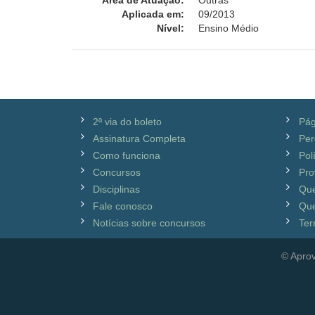
Área de Atuação:
Outras
Aplicada em:
09/2013
Nível:
Ensino Médio
2ª via do boleto
Pág
Assinatura Completa
Per
Como funciona
Pol
Concursos
Pro
Disciplinas
Qu
Fale conosco
Que
Notícias sobre concursos
Ter
© Aprov