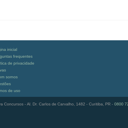
ina inicial
guntas frequentes
ítica de privacidade
vas
em somos
stões
mos de uso
a Concursos - Al. Dr. Carlos de Carvalho, 1482 - Curitiba, PR -
0800 7