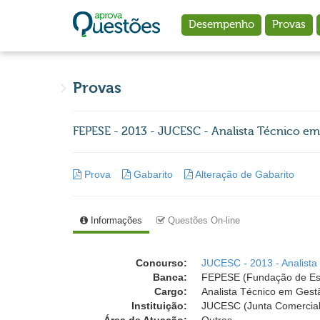
Ir para o conteúdo principal
Desempenho
Provas
Provas
FEPESE - 2013 - JUCESC - Analista Técnico em
Prova
Gabarito
Alteração de Gabarito
Informações
Questões On-line
Concurso:
JUCESC - 2013 - Analista
Banca:
FEPESE (Fundação de Est
Cargo:
Analista Técnico em Gestã
Instituição:
JUCESC (Junta Comercial 