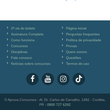
2ª via do boleto
Página inicial
Assinatura Completa
Perguntas frequentes
Como funciona
Política de privacidade
Concursos
Provas
Disciplinas
Quem somos
Fale conosco
Questões
Notícias sobre concursos
Termos de uso
© Aprova Concursos - Al. Dr. Carlos de Carvalho, 1482 - Curitiba,
PR -
0800 727 6282