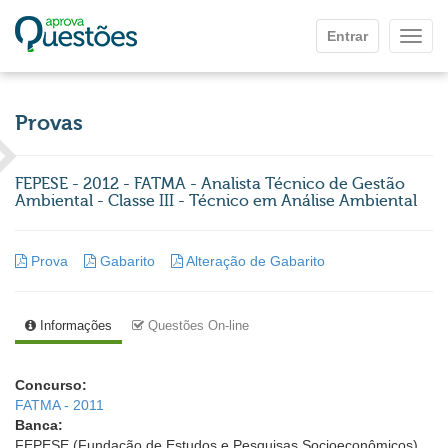
Ir para o conteúdo principal
Entrar
Mostr
Provas
FEPESE - 2012 - FATMA - Analista Técnico de Gestão
Ambiental - Classe III - Técnico em Análise Ambiental
Prova
Gabarito
Alteração de Gabarito
Informações
Questões On-line
Concurso:
FATMA - 2011
Banca:
FEPESE (Fundação de Estudos e Pesquisas Socioeconômicos)