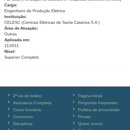
Cargo:
Engenheiro de Produção Elétrica
Instituição:
CELESC (Centrais Elétricas de Santa Catarina S.A.)
Área de Atuação:
Outras
Aplicada em:
11/2011
Nível:
Superior Completo
2ª via do boleto
Página inicial
Assinatura Completa
Perguntas frequentes
Como funciona
Política de privacidade
Concursos
Provas
Disciplinas
Quem somos