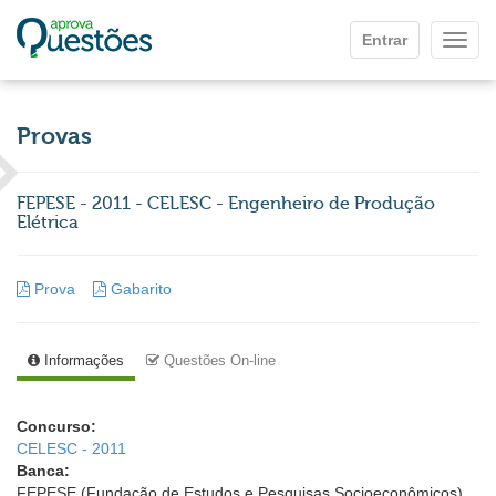
Ir para o conteúdo principal
Entrar
Mostr
Provas
FEPESE - 2011 - CELESC - Engenheiro de Produção
Elétrica
Prova
Gabarito
Informações
Questões On-line
Concurso:
CELESC - 2011
Banca:
FEPESE (Fundação de Estudos e Pesquisas Socioeconômicos)