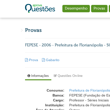
Ir para o conteúdo principal
Desempenho
Provas
Provas
FEPESE - 2006 - Prefeitura de Florianópolis - SC 
Prova
Gabarito
Informações
Questões On-line
Concurso:
Prefeitura de Florianópol
Banca:
FEPESE (Fundação de Est
Cargo:
Professor - Séries Iniciais
Instituição:
Prefeitura de Florianópoli