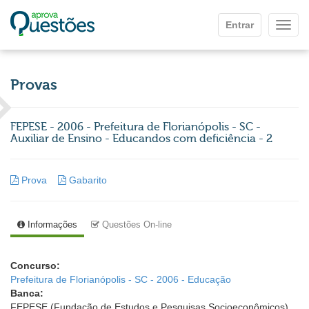
Ir para o conteúdo principal
Entrar
Mostr
Provas
FEPESE - 2006 - Prefeitura de Florianópolis - SC -
Auxiliar de Ensino - Educandos com deficiência - 2
Prova
Gabarito
Informações
Questões On-line
Concurso:
Prefeitura de Florianópolis - SC - 2006 - Educação
Banca:
FEPESE (Fundação de Estudos e Pesquisas Socioeconômicos)