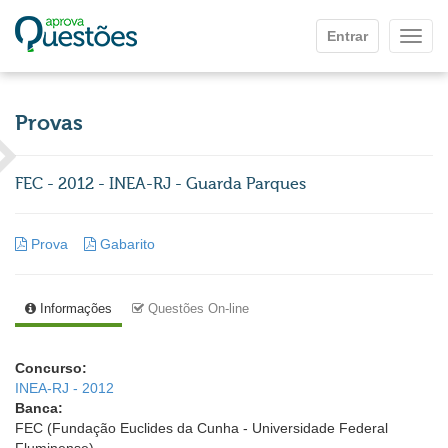
Ir para o conteúdo principal
Entrar
Mostr
Provas
FEC - 2012 - INEA-RJ - Guarda Parques
Prova
Gabarito
Informações
Questões On-line
Concurso:
INEA-RJ - 2012
Banca:
FEC (Fundação Euclides da Cunha - Universidade Federal