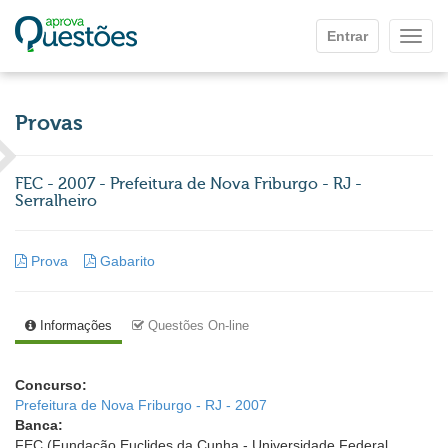
Ir para o conteúdo principal
Entrar
Mostr
Provas
FEC - 2007 - Prefeitura de Nova Friburgo - RJ -
Serralheiro
Prova
Gabarito
Informações
Questões On-line
Concurso:
Prefeitura de Nova Friburgo - RJ - 2007
Banca:
FEC (Fundação Euclides da Cunha - Universidade Federal