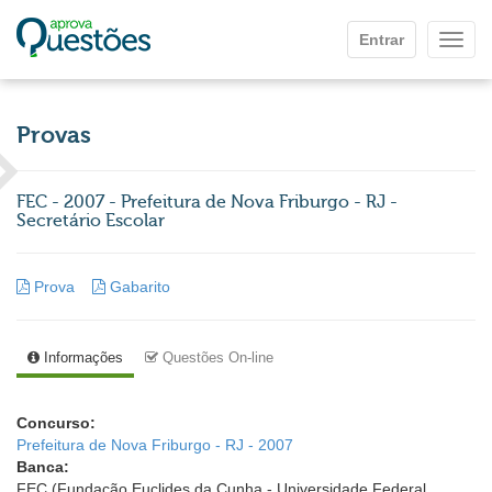
Ir para o conteúdo principal
Entrar
Mostr
Provas
FEC - 2007 - Prefeitura de Nova Friburgo - RJ -
Secretário Escolar
Prova
Gabarito
Informações
Questões On-line
Concurso:
Prefeitura de Nova Friburgo - RJ - 2007
Banca:
FEC (Fundação Euclides da Cunha - Universidade Federal