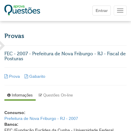
Ir para o conteúdo principal
Entrar
Mostr
Provas
FEC - 2007 - Prefeitura de Nova Friburgo - RJ - Fiscal de
Posturas
Prova
Gabarito
Informações
Questões On-line
Concurso:
Prefeitura de Nova Friburgo - RJ - 2007
Banca:
FEC (Fundação Euclides da Cunha - Universidade Federal