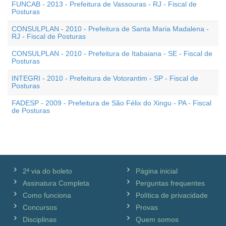
FUNCAB - 2013 - Prefeitura de Vassouras - RJ - Fiscal de
Posturas
CONSULPLAN - 2010 - Prefeitura de Santa Maria Madalena -
RJ - Fiscal de Posturas
CONSULPLAN - 2010 - Prefeitura de Itabaiana - SE - Fiscal de
Posturas
INTEGRI - 2010 - Prefeitura de Votorantim - SP - Fiscal de
Posturas
FADESP - 2009 - Prefeitura de São Félix do Xingu - PA - Fiscal
de Posturas
2ª via do boleto
Página inicial
Assinatura Completa
Perguntas frequentes
Como funciona
Política de privacidade
Concursos
Provas
Disciplinas
Quem somos