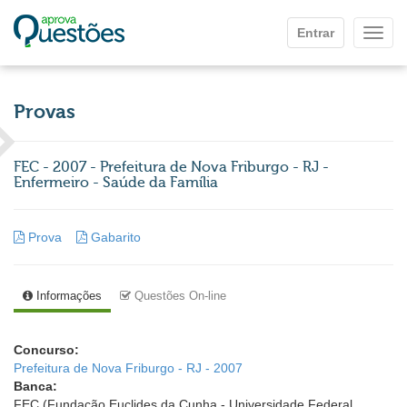
Ir para o conteúdo principal
Entrar
Mostr
Provas
FEC - 2007 - Prefeitura de Nova Friburgo - RJ -
Enfermeiro - Saúde da Família
Prova
Gabarito
Informações
Questões On-line
Concurso:
Prefeitura de Nova Friburgo - RJ - 2007
Banca:
FEC (Fundação Euclides da Cunha - Universidade Federal