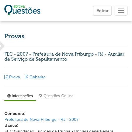
Ir para o conteúdo principal
Entrar
Mostr
Provas
FEC - 2007 - Prefeitura de Nova Friburgo - RJ - Auxiliar
de Serviço de Sepultamento
Prova
Gabarito
Informações
Questões On-line
Concurso:
Prefeitura de Nova Friburgo - RJ - 2007
Banca:
FEC (Fundação Euclides da Cunha - Universidade Federal