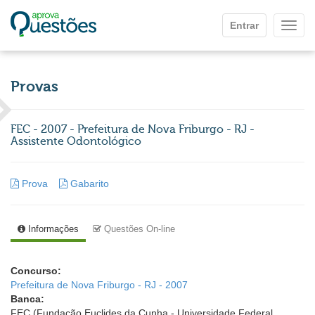
Ir para o conteúdo principal
Entrar
Mostr
Provas
FEC - 2007 - Prefeitura de Nova Friburgo - RJ -
Assistente Odontológico
Prova
Gabarito
Informações
Questões On-line
Concurso:
Prefeitura de Nova Friburgo - RJ - 2007
Banca:
FEC (Fundação Euclides da Cunha - Universidade Federal