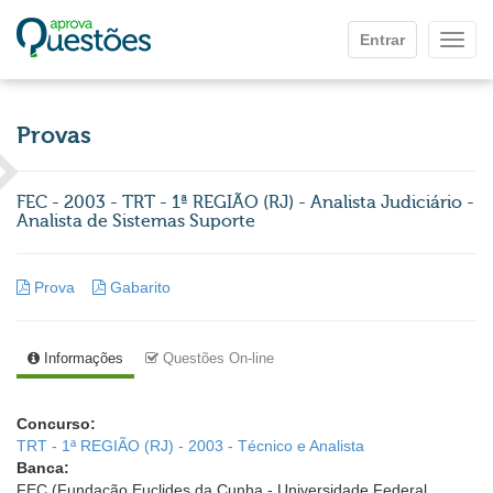
Ir para o conteúdo principal
Entrar
Mostr
Provas
FEC - 2003 - TRT - 1ª REGIÃO (RJ) - Analista Judiciário -
Analista de Sistemas Suporte
Prova
Gabarito
Informações
Questões On-line
Concurso:
TRT - 1ª REGIÃO (RJ) - 2003 - Técnico e Analista
Banca:
FEC (Fundação Euclides da Cunha - Universidade Federal