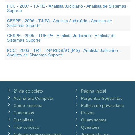
FCC - 2007 - TJ-PE - Analista Judiciário - Analista de Sistemas
Suporte
CESPE - 2006 - TJ-PA - Analista Judiciário - Analista de
Sistemas Suporte
CESPE - 2005 - TRE-PA - Analista Judiciário - Analista de
Sistemas Suporte
FCC - 2003 - TRT - 24ª REGIÃO (MS) - Analista Judiciário -
Analista de Sistemas Suporte
2ª via do boleto
Página inicial
Assinatura Completa
Perguntas frequentes
Como funciona
Política de privacidade
Concursos
Provas
Disciplinas
Quem somos
Fale conosco
Questões
Notícias sobre concursos
Termos de uso