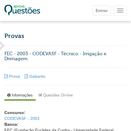
Ir para o conteúdo principal
Entrar
Mostr
Provas
FEC - 2003 - CODEVASF - Técnico - Irrigação e
Drenagem
Prova
Gabarito
Informações
Questões On-line
Concurso:
CODEVASF - 2003
Banca:
FEC (Fundação Euclides da Cunha - Universidade Federal