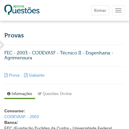
Ir para o conteúdo principal
Entrar
Mostr
Provas
FEC - 2003 - CODEVASF - Técnico II - Engenharia -
Agrimensura
Prova
Gabarito
Informações
Questões On-line
Concurso:
CODEVASF - 2003
Banca:
FEC (Fundação Euclides da Cunha - Universidade Federal