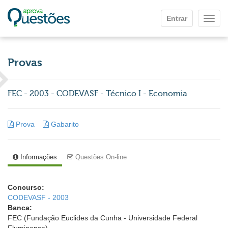
Ir para o conteúdo principal
Entrar
Mostr
Provas
FEC - 2003 - CODEVASF - Técnico I - Economia
Prova
Gabarito
Informações
Questões On-line
Concurso:
CODEVASF - 2003
Banca:
FEC (Fundação Euclides da Cunha - Universidade Federal