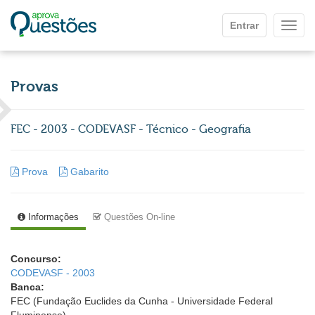
Ir para o conteúdo principal
Entrar
Mostr
Provas
FEC - 2003 - CODEVASF - Técnico - Geografia
Prova
Gabarito
Informações
Questões On-line
Concurso:
CODEVASF - 2003
Banca:
FEC (Fundação Euclides da Cunha - Universidade Federal