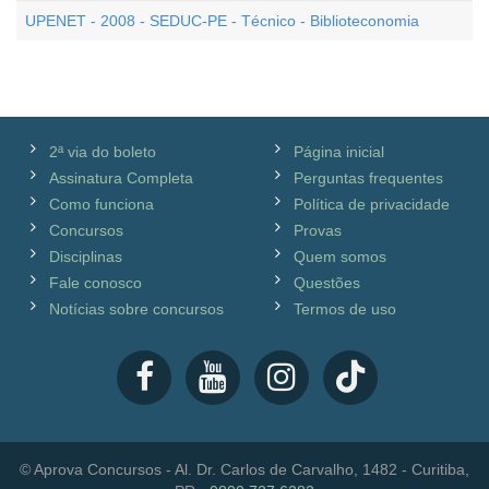
UPENET - 2008 - SEDUC-PE - Técnico - Biblioteconomia
2ª via do boleto
Página inicial
Assinatura Completa
Perguntas frequentes
Como funciona
Política de privacidade
Concursos
Provas
Disciplinas
Quem somos
Fale conosco
Questões
Notícias sobre concursos
Termos de uso
© Aprova Concursos - Al. Dr. Carlos de Carvalho, 1482 - Curitiba,