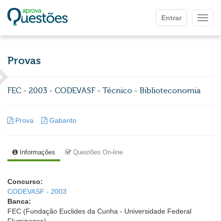
Ir para o conteúdo principal
Entrar
Mostr
Provas
FEC - 2003 - CODEVASF - Técnico - Biblioteconomia
Prova
Gabarito
Informações
Questões On-line
Concurso:
CODEVASF - 2003
Banca:
FEC (Fundação Euclides da Cunha - Universidade Federal