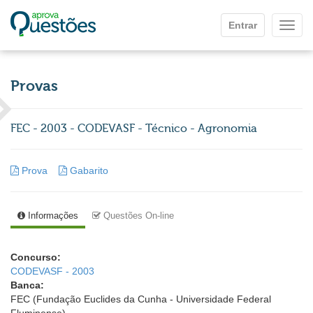
Ir para o conteúdo principal
Entrar
Mostr
Provas
FEC - 2003 - CODEVASF - Técnico - Agronomia
Prova
Gabarito
Informações
Questões On-line
Concurso:
CODEVASF - 2003
Banca:
FEC (Fundação Euclides da Cunha - Universidade Federal