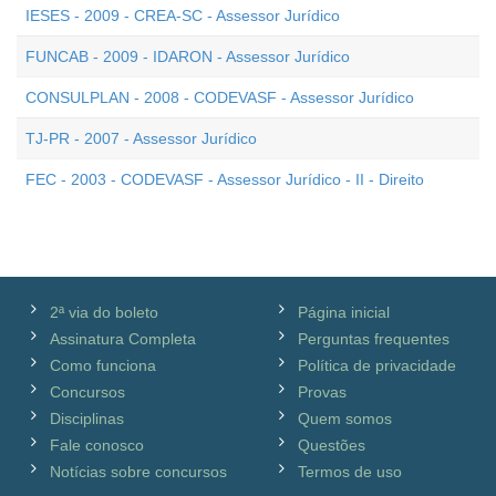
IESES - 2009 - CREA-SC - Assessor Jurídico
FUNCAB - 2009 - IDARON - Assessor Jurídico
CONSULPLAN - 2008 - CODEVASF - Assessor Jurídico
TJ-PR - 2007 - Assessor Jurídico
FEC - 2003 - CODEVASF - Assessor Jurídico - II - Direito
2ª via do boleto
Página inicial
Assinatura Completa
Perguntas frequentes
Como funciona
Política de privacidade
Concursos
Provas
Disciplinas
Quem somos
Fale conosco
Questões
Notícias sobre concursos
Termos de uso