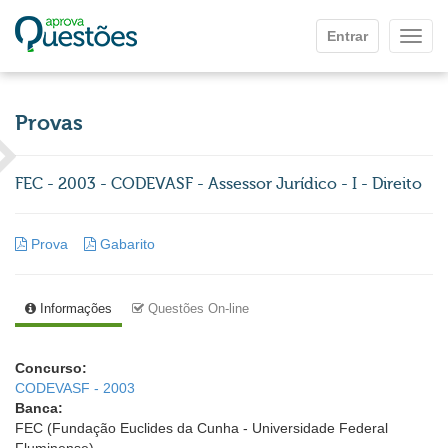
Ir para o conteúdo principal
Entrar
Mostr
Provas
FEC - 2003 - CODEVASF - Assessor Jurídico - I - Direito
Prova
Gabarito
Informações
Questões On-line
Concurso:
CODEVASF - 2003
Banca:
FEC (Fundação Euclides da Cunha - Universidade Federal